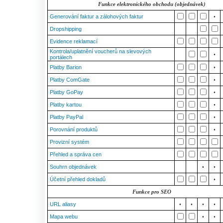
Funkce elektronického obchodu (objednávek)
Generování faktur a zálohových faktur
•
Dropshipping
Evidence reklamací
Kontrola/uplatnění voucherů na slevových
•
portálech
Platby Barion
•
Platby ComGate
•
Platby GoPay
•
Platby kartou
•
Platby PayPal
•
Porovnání produktů
•
Provizní systém
Přehled a správa cen
Souhrn objednávek
•
•
Účetní přehled dokladů
•
Funkce pro SEO
URL aliasy
•
•
•
•
Mapa webu
•
•