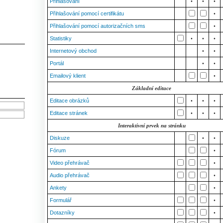
Přihlašování
•
•
•
Přihlašování pomocí certifikátu
•
Přihlašování pomocí autorizačních sms
•
Statistiky
•
•
•
Internetový obchod
•
•
Portál
•
•
Emailový klient
•
Základní editace
Editace obrázků
•
•
•
Editace stránek
•
•
•
Interaktivní prvek na stránku
Diskuze
•
•
Fórum
•
Video přehrávač
•
Audio přehrávač
•
Ankety
•
Formulář
•
Dotazníky
•