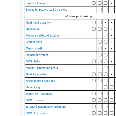
Export sitemap
•
Sledování pozic a ranků ve vyhl.
Marketingové nástroje
Rozšířené statistiky
•
•
Upoutávka
•
Slevové a dárkové kupóny
•
Sbírání bodů
•
Export zboží
•
•
Reklamní systém
•
SMS platby
•
Mailing - Hromadná pošta
•
Novinky emailem
•
Aplikace pro FaceBook
Datamining
Export na FaceBook
SMS rozesílání
Emailový dotazníkový průzkum
SMS hlasování