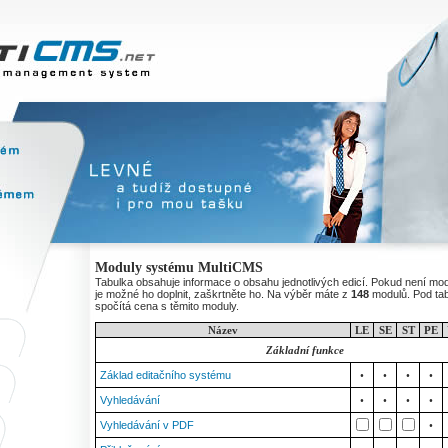
Moduly systému MultiCMS
Tabulka obsahuje informace o obsahu jednotlivých edicí. Pokud není mo
je možné ho doplnit, zaškrtněte ho. Na výběr máte z
148
modulů. Pod ta
spočítá cena s těmito moduly.
Název
LE
SE
ST
PE
Základní funkce
Základ editačního systému
•
•
•
•
Vyhledávání
•
•
•
•
Vyhledávání v PDF
•