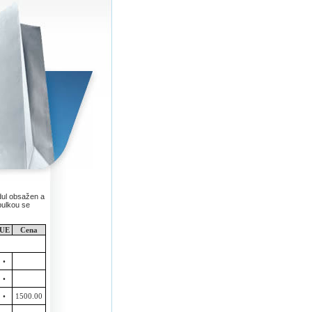
dul obsažen a
bulkou se
UE
Cena
•
•
•
1500.00