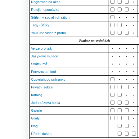
Registrace na akce
•
Rotující upoutávka
•
Sdílení v sociálních sítích
•
•
•
Tagy (Štítky)
•
•
YouTube video z profilu
•
Funkce na stránkách
Verze pro tisk
•
•
•
•
Jazykové mutace
•
•
•
•
Svátek má
•
•
•
•
Potvrzovací kód
•
•
•
•
Copyright do schránky
•
•
•
Privátní sekce
•
Katalog
•
•
Jednorázová hesla
•
Galerie
•
Grafy
•
Blog
•
Úřední deska