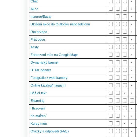
Chat
•
Akce
•
Inzerce/Bazar
•
Uložení akce do Outlooku nebo telefonu
•
Rezervace
•
Průvodce
•
Testy
Zobrazení míst na Google Maps
•
Dynamický banner
•
HTML banner
•
Fotografie z web kamery
•
Online katalog/magazín
•
Běžící text
•
•
Elearning
Hlasování
•
Ke stažení
•
•
Kurzy měn
•
•
Otázky a odpovědi (FAQ)
•