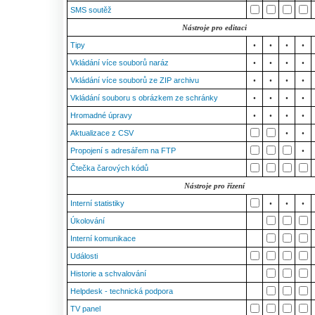
SMS soutěž
Nástroje pro editaci
Tipy
•
•
•
•
Vkládání více souborů naráz
•
•
•
•
Vkládání více souborů ze ZIP archivu
•
•
•
•
Vkládání souboru s obrázkem ze schránky
•
•
•
•
Hromadné úpravy
•
•
•
•
Aktualizace z CSV
•
•
Propojení s adresářem na FTP
•
Čtečka čarových kódů
Nástroje pro řízení
Interní statistiky
•
•
•
Úkolování
Interní komunikace
Události
Historie a schvalování
Helpdesk - technická podpora
TV panel